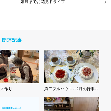
嬉野までお花見ドライブ
関連記事
ース作り
第二フルハウス～2月の行事～