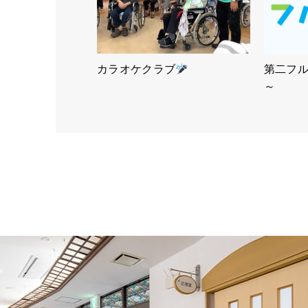
カラオケクラブ
第二フ
～