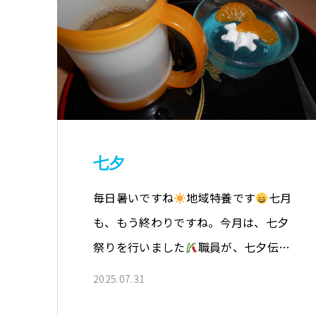
七夕
毎日暑いですね
地域特養です
七月
も、もう終わりですね。今月は、七夕
祭りを行いました
職員が、七夕伝…
2025.07.31