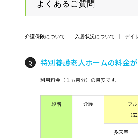
よくあるご質問
介護保険について
入居状況について
デイ
特別養護老人ホームの料金が
利用料金（１ヵ月分）の目安です。
段階
介護
フル
（広
多床室