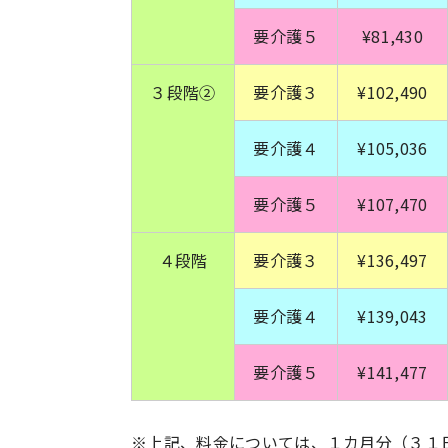
要介護５
¥81,430
３段階②
要介護３
¥102,490
要介護４
¥105,036
要介護５
¥107,470
４段階
要介護３
¥136,497
要介護４
¥139,043
要介護５
¥141,477
※上記、料金については、１カ月分（３１