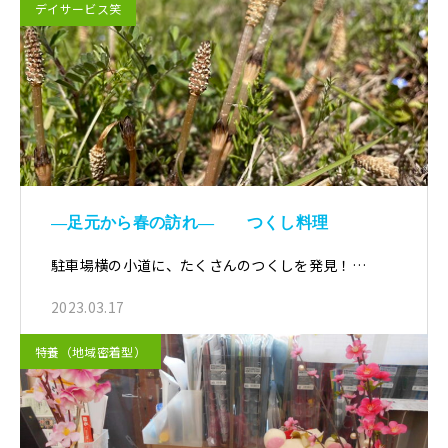
デイサービス笑
―足元から春の訪れ― つくし料理
駐車場横の小道に、たくさんのつくしを発見！…
2023.03.17
特養（地域密着型）