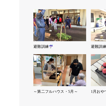
避難訓練
避難訓
～第二フルハウス・5月～
1月おや