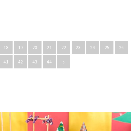
18
19
20
21
22
23
24
25
26
41
42
43
44