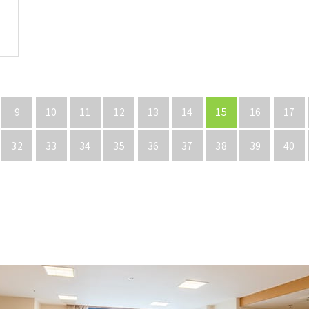
9
10
11
12
13
14
15
16
17
32
33
34
35
36
37
38
39
40