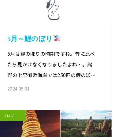
5月～鯉のぼり
5月は鯉のぼりの時期ですね。昔に比べ
たら見かけなくなりましたよね…。熊
野の七里御浜海岸では250匹の鯉のぼり
が…
2024.05.31
ブログ