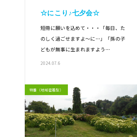
☆にこり♪七夕会☆
短冊に願いを込めて・・・「毎日、た
のしく過ごせますよ～に…」「孫の子
どもが無事に生まれますよう…
2024.07.6
特養（地域密着型）