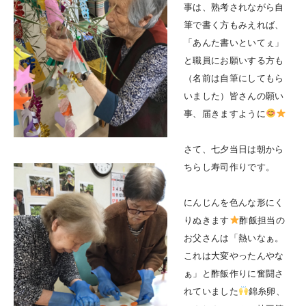
事は、熟考されながら自
筆で書く方もみえれば、
「あんた書いといてぇ」
と職員にお願いする方も
（名前は自筆にしてもら
いました）皆さんの願い
事、届きますように
さて、七夕当日は朝から
ちらし寿司作りです。
にんじんを色んな形にく
りぬきます
酢飯担当の
お父さんは「熱いなぁ。
これは大変やったんやな
ぁ」と酢飯作りに奮闘さ
れていました
錦糸卵、