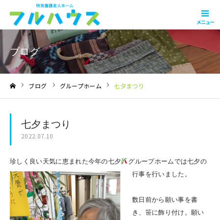
メニュー
ブログ
ブログ
グループホーム
七夕まつり
ホーム
七夕まつり
2022.07.10
珍しく良い天気に恵まれた今年の七夕
グループホームでは七夕の
行事を行いました。
数日前から願い事を書
き、笹に飾り付け。願い