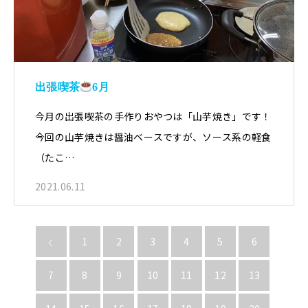
出張喫茶
6月
今月の出張喫茶の手作りおやつは「山芋焼き」です！
今回の山芋焼きは醤油ベースですが、ソース系の軽食
（たこ…
2021.06.11
1
2
3
4
5
6
7
8
9
10
11
12
13