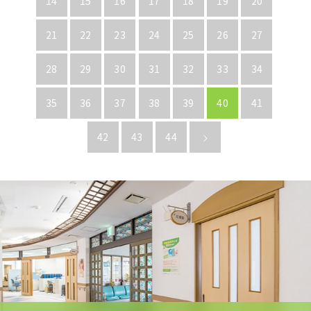
14
15
16
17
18
19
20
21
22
23
24
25
26
27
28
29
30
31
32
33
34
35
36
37
38
39
40
41
42
43
44